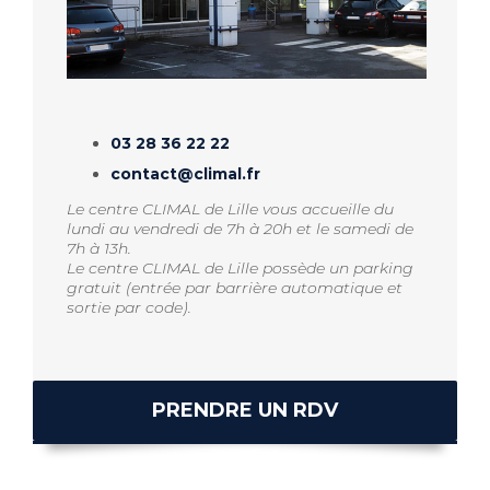
03 28 36 22 22
contact@climal.fr
Le centre CLIMAL de Lille vous accueille du
lundi au vendredi de 7h à 20h et le samedi de
7h à 13h.
Le centre CLIMAL de Lille possède un parking
gratuit (entrée par barrière automatique et
sortie par code).
PRENDRE UN RDV