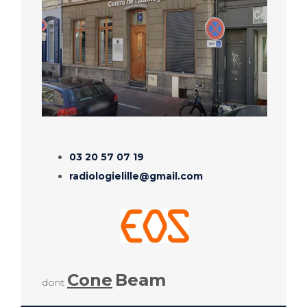
03 20 57 07 19
radiologielille@gmail.com
Cone
Beam
dont