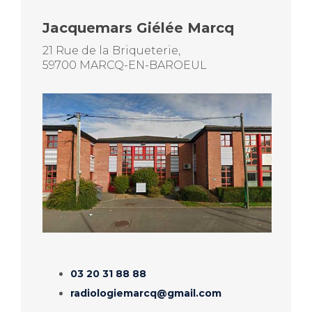
Jacquemars Giélée Marcq
21 Rue de la Briqueterie,
59700 MARCQ-EN-BAROEUL
03 20 31 88 88
radiologiemarcq@gmail.com