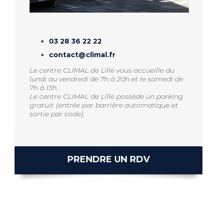
03 28 36 22 22
contact@climal.fr
Le centre CLIMAL de Lille vous accueille du
lundi au vendredi de 7h à 20h et le samedi de
7h à 13h.
Le centre CLIMAL de Lille possède un parking
gratuit (entrée par barrière automatique et
sortie par code).
PRENDRE UN RDV