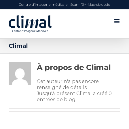
Passer
Centre d'imagerie médicale | Scan-IRM-Macrobiopsie
au
contenu
Climal
À propos de
Climal
Cet auteur n'a pas encore
renseigné de détails.
Jusqu'à présent Climal a créé 0
entrées de blog.